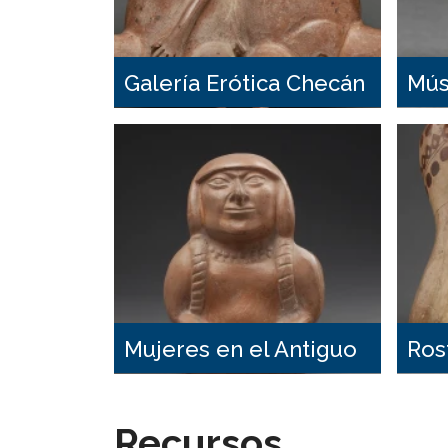
Galería Erótica Checán
Mús
Per
Mujeres en el Antiguo
Ros
Perú
Per
Recursos