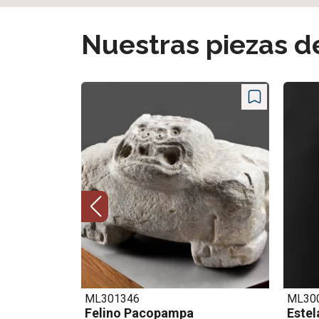
Nuestras piezas 
ML300025
ML01
Estela Pacopampa
Viaje