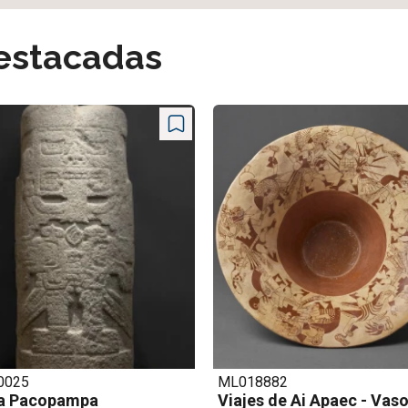
destacadas
8882
ML003022
s de Ai Apaec - Vaso
Ai Apaec - Botella Mochi