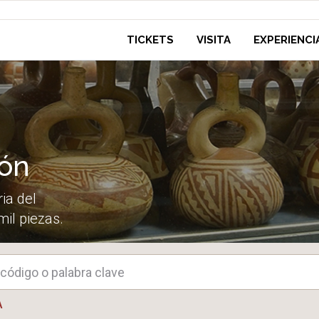
TICKETS
VISITA
EXPERIENCI
ión
ia del
mil piezas.
A