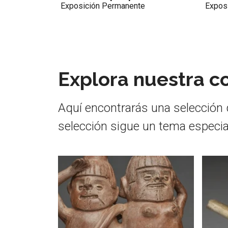
e
Exposición Permanente
Moch
Expos
Explora nuestra c
Aquí encontrarás una selección 
selección sigue un tema especial