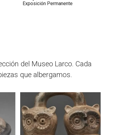
Mochica
Botella M
Exposición Permanente
Exposición 
lección del Museo Larco. Cada
 piezas que albergamos.