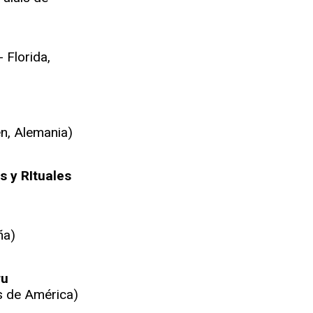
 Florida,
en, Alemania)
s y RItuales
ña)
ru
s de América)