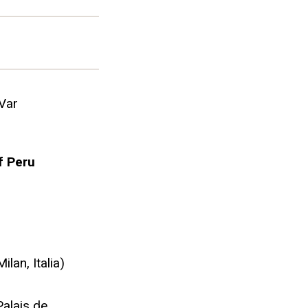
Var
f Peru
lan, Italia)
Palais de