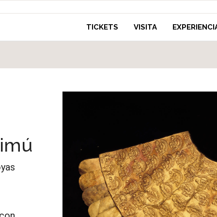
TICKETS
VISITA
EXPERIENCI
himú
oyas
 con