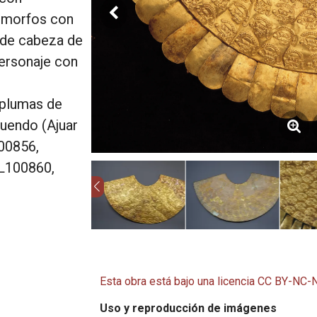
omorfos con
 de cabeza de
Personaje con
 plumas de
tuendo (Ajuar
00856,
L100860,
Esta obra está bajo una licencia CC BY-NC-
Uso y reproducción de imágenes