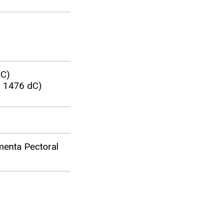
dC)
- 1476 dC)
menta Pectoral