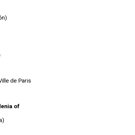
ón)
)
ille de Paris
lenia of
a)