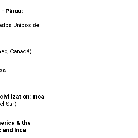
 - Pérou:
ados Unidos de
bec, Canadá)
ies
)
ivilization: Inca
el Sur)
erica & the
c and Inca