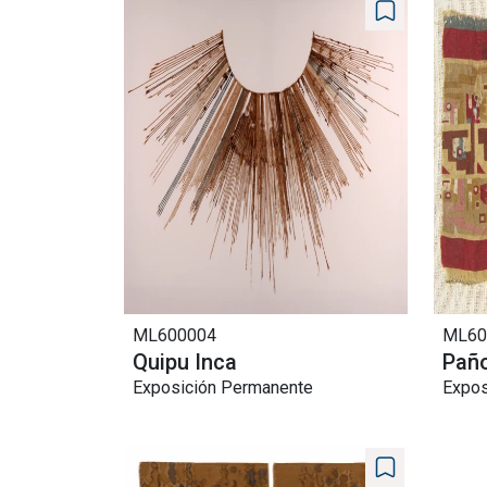
ML600004
ML60
Quipu Inca
Paño
Exposición Permanente
Expos