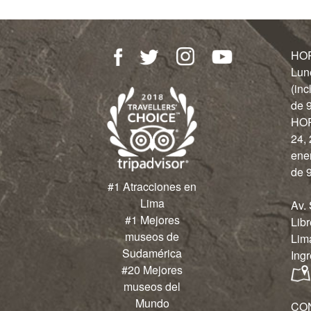
HO
Lun
(inc
de 9
HO
24, 
ene
de 9
#1 Atracciones en
Lima
Av.
#1 Mejores
Libr
museos de
Lim
Sudamérica
Ingr
#20 Mejores
museos del
Mundo
CO