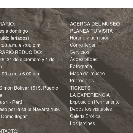
RARIO:
ACERCA DEL MUSEO
es a domingo
PLANEA TU VISITA
luido feriados)
Horario y admisión
:00 a.m. a 7:00 p.m.
Cómo llegar
RARIO REDUCIDO:
Servicios
25, 31 de diciembre y 1 de
Accesibilidad
ro
Fotografía
:00 a.m. a 6:00 p.m.
Mapa del museo
Protocolos
 Simón Bolívar 1515, Pueblo
TICKETS
e
LA EXPERIENCIA
a 21 - Perú
Exposición Permanente
eso por la calle Navarra 169.
Depósitos visitables
Cómo llegar
Galería Erótica
Los jardines
NTACTO: